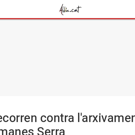
ecorren contra l'arxivame
ermanes Serra