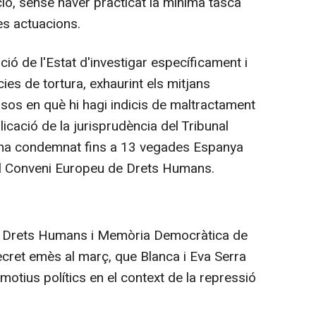
cció, sense haver practicat la mínima tasca
les actuacions.
ació de l'Estat d'investigar específicament i
es de tortura, exhaurint els mitjans
asos en què hi hagi indicis de maltractament
licació de la jurisprudència del Tribunal
ha condemnat fins a 13 vegades Espanya
 del Conveni Europeu de Drets Humans.
 de Drets Humans i Memòria Democràtica de
decret emès al març, que Blanca i Eva Serra
motius polítics en el context de la repressió