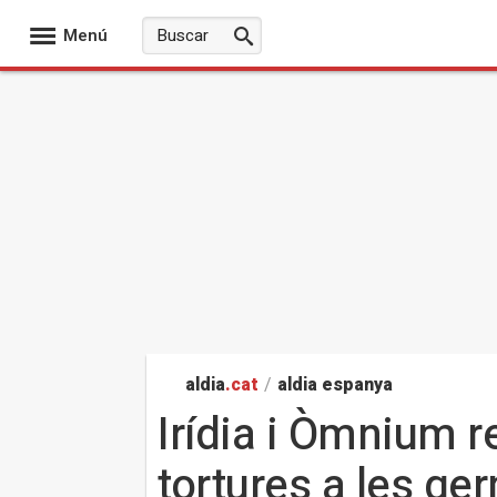
Menú
aldia
.cat
/
aldia espanya
Irídia i Òmnium r
tortures a les g