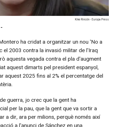
Kike Rincón - Europa Press
-
ontero ha cridat a organitzar un nou 'No a
c el 2003 contra la invasió militar de l'Iraq
erò aquesta vegada contra el pla d'augment
at aquest dimarts pel president espanyol,
r aquest 2025 fins al 2% el percentatge del
tèria.
de guerra, jo crec que la gent ha
al per la pau, que la gent que va sortir a
nar a dir, ara per milions, perquè només així
eacció a l'anunci de Sánchez en una