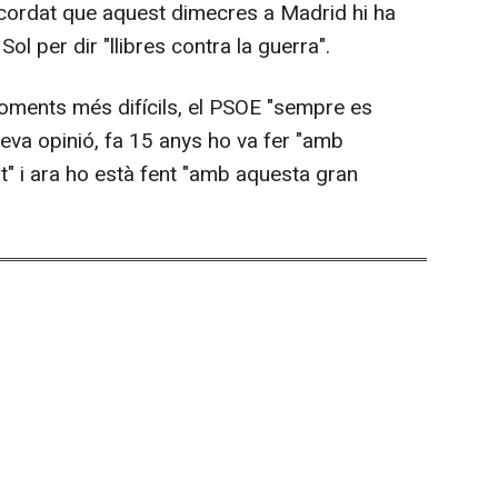
recordat que aquest dimecres a Madrid hi ha
ol per dir "llibres contra la guerra".
 moments més difícils, el PSOE "sempre es
 seva opinió, fa 15 anys ho va fer "amb
at" i ara ho està fent "amb aquesta gran