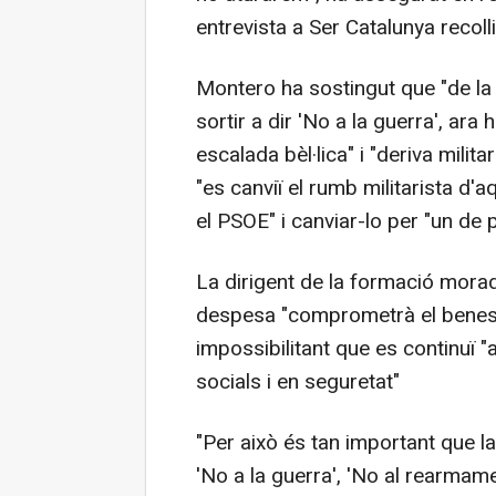
entrevista a Ser Catalunya recol
Montero ha sostingut que "de la
sortir a dir 'No a la guerra', ara
escalada bèl·lica" i "deriva milit
"es canviï el rumb militarista d'
el PSOE" i canviar-lo per "un de 
La dirigent de la formació morad
despesa "comprometrà el benestar
impossibilitant que es continuï "
socials i en seguretat"
"Per això és tan important que la 
'No a la guerra', 'No al rearmame