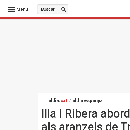
Menú
aldia
.cat
/
aldia espanya
Illa i Ribera abo
als aranzels de 