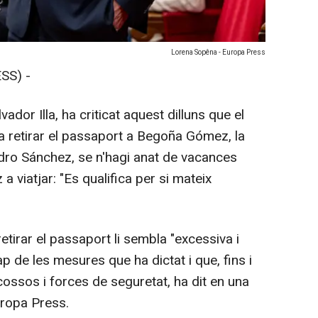
Lorena Sopêna - Europa Press
SS) -
vador Illa, ha criticat aquest dilluns que el
a retirar el passaport a Begoña Gómez, la
dro Sánchez, se n'hagi anat de vacances
a viatjar: "Es qualifica per si mateix
tirar el passaport li sembla "excessiva i
p de les mesures que ha dictat i que, fins i
cossos i forces de seguretat, ha dit en una
uropa Press.