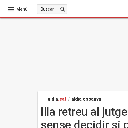
Menú
aldia
.cat
/
aldia espanya
Illa retreu al ju
sense decidir si