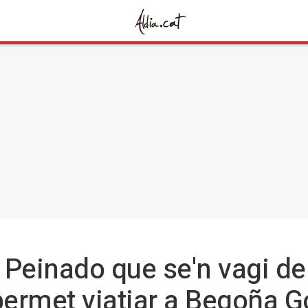
tge Peinado que se'n vagi 
 permet viatjar a Begoña 