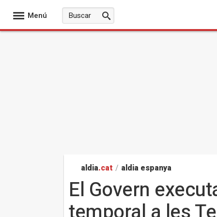
Menú
aldia
.cat
/
aldia espanya
El Govern execut
temporal a les Te