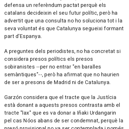
defensa un referèndum pactat perquè els
catalans decideixin el seu futur polític, però ha
advertit que una consulta no ho soluciona tot i la
seva voluntat és que Catalunya segueixi formant
part d'Espanya.
A preguntes dels periodistes, no ha concretat si
considera presos polítics els presos
sobiranistes --per no entrar "en baralles
semàntiques"--, però ha afirmat que no haurien
de ser a presons de Madrid ni de Catalunya.
Garzón considera que el tracte que la Justícia
està donant a aquests presos contrasta amb el
tracte "lax" que es va donar a Iñaki Urdangarin
pel cas Nóos abans de ser condemnat, perquè la
presó provisional no va ser contemplada i només