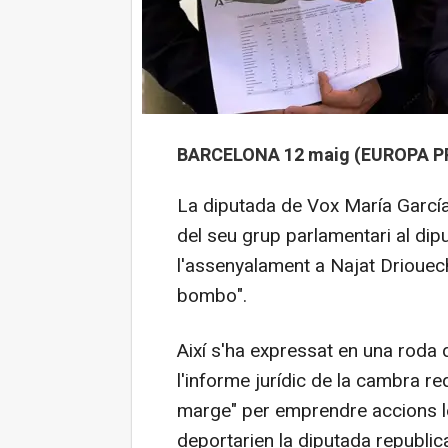
BARCELONA 12 maig (EUROPA PR
La diputada de Vox María García 
del seu grup parlamentari al dip
l'assenyalament a Najat Driouec
bombo".
Així s'ha expressat en una roda
l'informe jurídic de la cambra re
marge" per emprendre accions le
deportarien la diputada republi