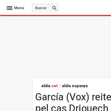
Menú
aldia
.cat
/
aldia espanya
García (Vox) reite
pel cas Driouech