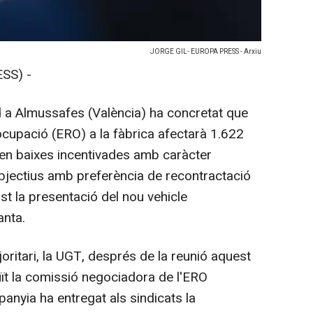
JORGE GIL- EUROPA PRESS - Arxiu
SS) -
d a Almussafes (València) ha concretat que
ocupació (ERO) a la fàbrica afectarà 1.622
ien baixes incentivades amb caràcter
bjectius amb preferència de recontractació
ist la presentació del nou vehicle
anta.
ajoritari, la UGT, després de la reunió aquest
uït la comissió negociadora de l'ERO
anyia ha entregat als sindicats la