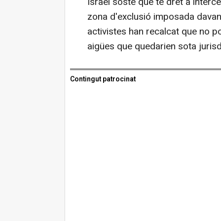
Israel sosté que té dret a interce
zona d'exclusió imposada davant
activistes han recalcat que no p
aigües que quedarien sota jurisd
Contingut patrocinat