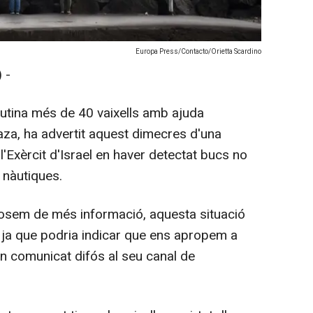
Europa Press/Contacto/Orietta Scardino
 -
lutina més de 40 vaixells amb ajuda
aza, ha advertit aquest dimecres d'una
l'Exèrcit d'Israel en haver detectat bucs no
s nàutiques.
sem de més informació, aquesta situació
a, ja que podria indicar que ens apropem a
un comunicat difós al seu canal de