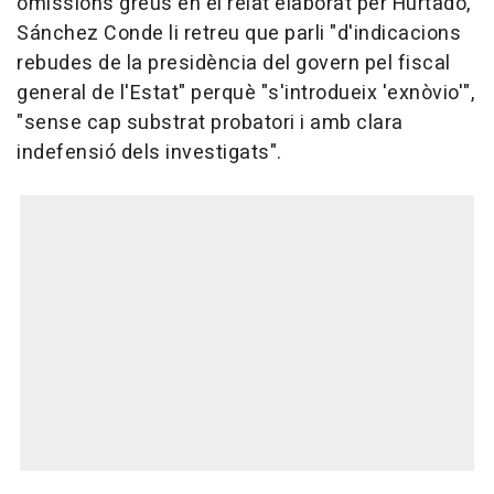
omissions greus en el relat elaborat per Hurtado,
Sánchez Conde li retreu que parli "d'indicacions
rebudes de la presidència del govern pel fiscal
general de l'Estat" perquè "s'introdueix 'exnòvio'",
"sense cap substrat probatori i amb clara
indefensió dels investigats".