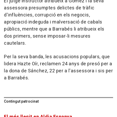
El jutge instructor atribueix a Gómez i la seva
assessora presumptes delictes de tràfic
d'influències, corrupció en els negocis,
apropiació indeguda i malversació de cabals
públics, mentre que a Barrabés li atribueix els
dos primers, sense imposar-li mesures
cautelars.
Per la seva banda, les acusacions populars, que
lidera Hazte Oír, reclamen 24 anys de presó per a
la dona de Sánchez, 22 per a l'assessora i sis per
a Barrabés.
Contingut patrocinat
El més llegit en Aldia Espanya