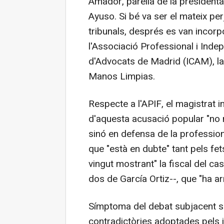
Amador, parella de la presidenta
Ayuso. Si bé va ser el mateix per
tribunals, després es van incor
l'Associació Professional i Indepe
d'Advocats de Madrid (ICAM), la 
Manos Limpias.
Respecte a l'APIF, el magistrat 
d'aquesta acusació popular "no n
sinó en defensa de la professional
que "està en dubte" tant pels fet
vingut mostrant" la fiscal del 
dos de García Ortiz--, que "ha ar
Símptoma del debat subjacent só
contradictòries adoptades pels i