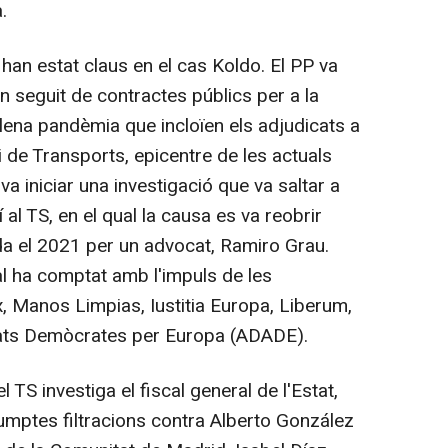
.
an estat claus en el cas Koldo. El PP va
n seguit de contractes públics per a la
lena pandèmia que incloïen els adjudicats a
i de Transports, epicentre de les actuals
 va iniciar una investigació que va saltar a
 al TS, en el qual la causa es va reobrir
da el 2021 per un advocat, Ramiro Grau.
al ha comptat amb l'impuls de les
, Manos Limpias, Iustitia Europa, Liberum,
ocats Demòcrates per Europa (ADADE).
 TS investiga el fiscal general de l'Estat,
sumptes filtracions contra Alberto González