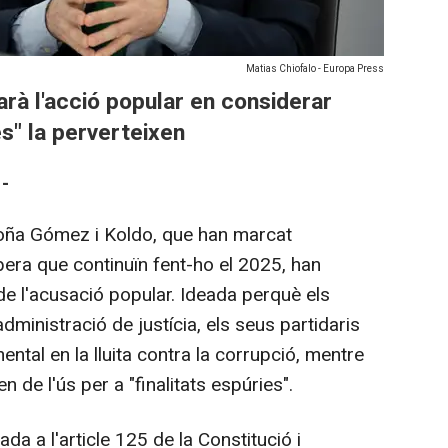
Matias Chiofalo - Europa Press
arà l'acció popular en considerar
s" la perverteixen
-
ña Gómez i Koldo, que han marcat
espera que continuïn fent-ho el 2025, han
 de l'acusació popular. Ideada perquè els
administració de justícia, els seus partidaris
ntal en la lluita contra la corrupció, mentre
 de l'ús per a "finalitats espúries".
a a l'article 125 de la Constitució i