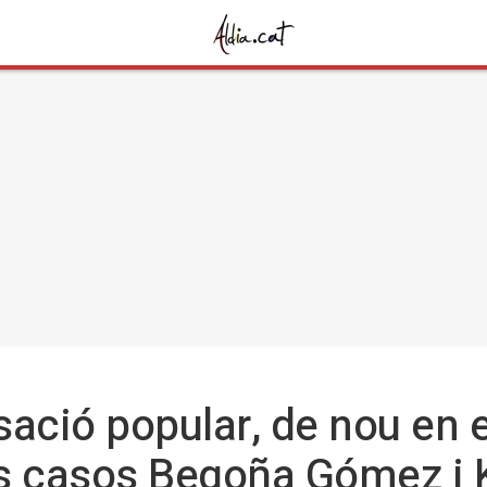
usació popular, de nou en 
ls casos Begoña Gómez i 