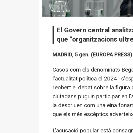
El Govern central analitz
que "organitzacions ultre
MADRID, 5 gen. (EUROPA PRESS) 
Casos com els denominats Bego
l'actualitat política el 2024 i s'
reobert el debat sobre la figura
ciutadans puguin participar en l'
la descriuen com una eina foname
que els més escèptics adverteixen
L'acusació popular està consagrad