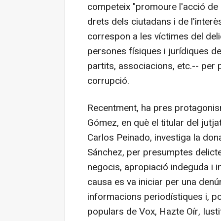
competeix "promoure l'acció de la
drets dels ciutadans i de l'interès
correspon a les víctimes del deli
persones físiques i jurídiques de
partits, associacions, etc.-- pe
corrupció.
Recentment, ha pres protagonism
Gómez, en què el titular del jut
Carlos Peinado, investiga la don
Sánchez, per presumptes delictes
negocis, apropiació indeguda i i
causa es va iniciar per una den
informacions periodístiques i, 
populars de Vox, Hazte Oír, Iusti