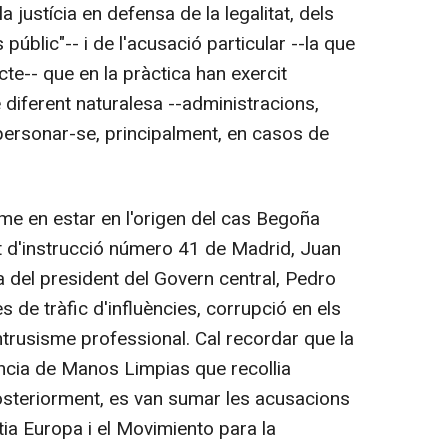
 justícia en defensa de la legalitat, dels
 públic"-- i de l'acusació particular --la que
cte-- que en la pràctica han exercit
 diferent naturalesa --administracions,
r personar-se, principalment, en casos de
e en estar en l'origen del cas Begoña
jat d'instrucció número 41 de Madrid, Juan
a del president del Govern central, Pedro
 de tràfic d'influències, corrupció en els
ntrusisme professional. Cal recordar que la
úncia de Manos Limpias que recollia
posteriorment, es van sumar les acusacions
tia Europa i el Movimiento para la