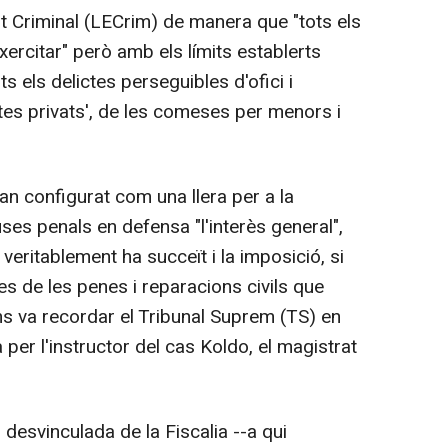
nt Criminal (LECrim) de manera que "tots els
ercitar" però amb els límits establerts
s els delictes perseguibles d'ofici i
tes privats', de les comeses per menors i
han configurat com una llera per a la
ses penals en defensa "l'interès general",
veritablement ha succeït i la imposició, si
s de les penes i reparacions civils que
s va recordar el Tribunal Suprem (TS) en
 per l'instructor del cas Koldo, el magistrat
, desvinculada de la Fiscalia --a qui