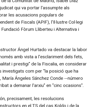
 de la Comunitat de Madrid, Isabel Díaz
judicat qui va portar l'assumpte als
porar les acusacions populars de
ndent de Fiscals (APIF), l'Il·lustre Col·legi
Fundació Fòrum Lliberteu i Alternativa i
instructor Ángel Hurtado va destacar la labor
omés amb vista a l'esclariment dels fets,
itat i prestigi" de la Fiscalia, en considerar
s investigats com per "la posició que ha
cas, María Ángeles Sánchez Conde --número
ribat a demanar l'arxiu" en "cinc ocasions".
n, precisament, les resolucions
nstructors en el TS del cas Koldo i de la