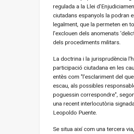
regulada a la Llei d'Enjudiciame
ciutadans espanyols la podran ex
legalment, que la permeten en tot
l'exclouen dels anomenats 'delic
dels procediments militars.
La doctrina i la jurisprudència l'
participació ciutadana en les cau
entès com "l'esclariment del que 
escau, als possibles responsable
poguessin correspondre", segon
una recent interlocutòria signada
Leopoldo Puente.
Se situa així com una tercera via