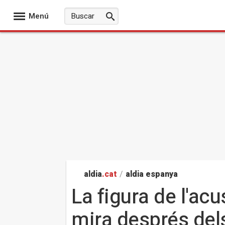
Menú
aldia
.cat
/
aldia espanya
La figura de l'ac
mira després de