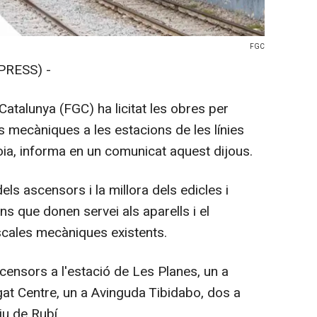
FGC
PRESS) -
 Catalunya (FGC) ha licitat les obres per
 mecàniques a les estacions de les línies
oia, informa en un comunicat aquest dijous.
dels ascensors i la millora dels edicles i
ons que donen servei als aparells i el
cales mecàniques existents.
censors a l'estació de Les Planes, un a
at Centre, un a Avinguda Tibidabo, dos a
iu de Rubí.