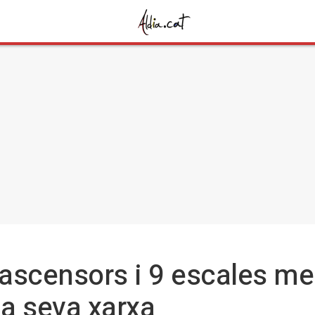
ascensors i 9 escales m
la seva xarxa