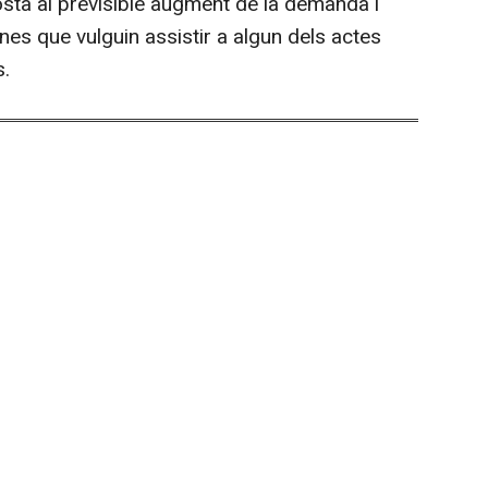
ta al previsible augment de la demanda i
ones que vulguin assistir a algun dels actes
s.