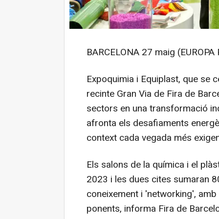
BARCELONA 27 maig (EUROPA 
Expoquimia i Equiplast, que se c
recinte Gran Via de Fira de Barce
sectors en una transformació ind
afronta els desafiaments energèt
context cada vegada més exigen
Els salons de la química i el pl
2023 i les dues cites sumaran 80
coneixement i 'networking', amb
ponents, informa Fira de Barcel