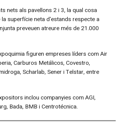
 nets als pavellons 2 i 3, la qual cosa
la superfície neta d'estands respecte a
conjunta preveuen atreure més de 21.000
 Expoquimia figuren empreses líders com Air
beria, Carburos Metálicos, Covestro,
droga, Scharlab, Sener i Telstar, entre
d'expositors inclou companyies com AGI,
burg, Bada, BMB i Centrotécnica.