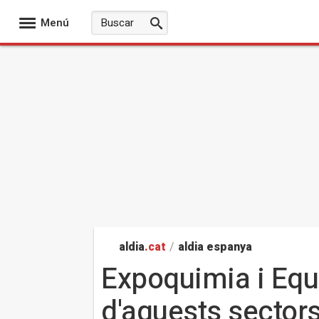
Menú
aldia
.cat
/
aldia espanya
Expoquimia i Equi
d'aquests sectors