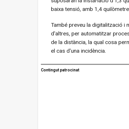
suposaran la instal·lació d'1,3 qu
baixa tensió, amb 1,4 quilòmetre
També preveu la digitalització i 
d'altres, per automatitzar proce
de la distància, la qual cosa per
el cas d'una incidència.
Contingut patrocinat