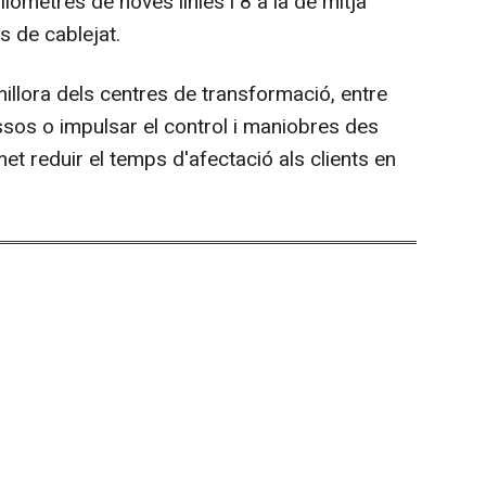
ilòmetres de noves línies i 8 a la de mitja
s de cablejat.
millora dels centres de transformació, entre
ssos o impulsar el control i maniobres des
met reduir el temps d'afectació als clients en