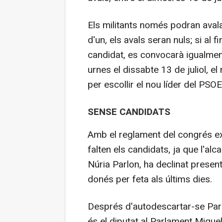
Els militants només podran avala
d'un, els avals seran nuls; si al
candidat, es convocarà igualment 
urnes el dissabte 13 de juliol, e
per escollir el nou líder del PSOE
SENSE CANDIDATS
Amb el reglament del congrés ext
falten els candidats, ja que l'a
Núria Parlon, ha declinat presen
donés per feta als últims dies.
Després d'autodescartar-se Parl
és el diputat al Parlament Miquel