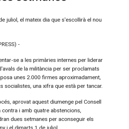
 juliol, el mateix dia que s'escollirà el nou
PRESS) -
ntar-se a les primàries internes per liderar
d'avals de la militància per ser proclamats
 suposa unes 2.000 firmes aproximadament,
 socialistes, una xifra que està per tancar.
rocés, aprovat aquest diumenge pel Consell
n contra i amb quatre abstencions,
indran dues setmanes per aconseguir els
y i el dimarts 1 de juliol.