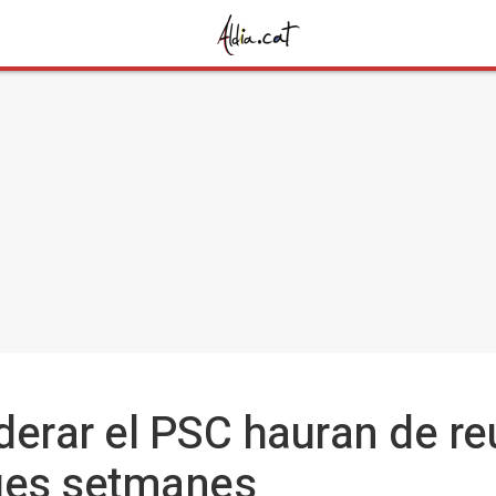
iderar el PSC hauran de re
dues setmanes