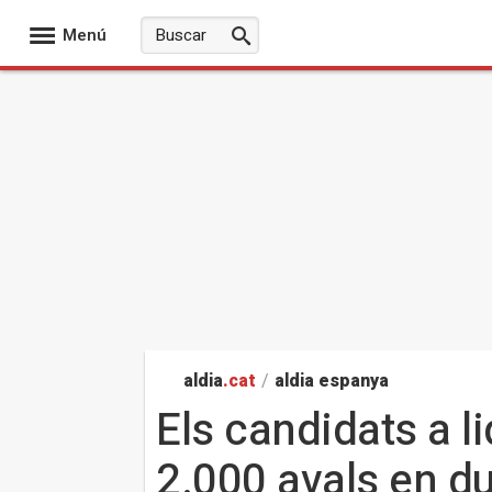
Menú
aldia
.cat
/
aldia espanya
Els candidats a l
2.000 avals en 