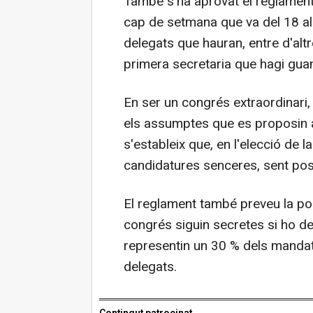
També s'ha aprovat el reglament 
cap de setmana que va del 18 al 2
delegats que hauran, entre d'altr
primera secretaria que hagi guan
En ser un congrés extraordinari,
els assumptes que es proposin a 
s'estableix que, en l'elecció de 
candidatures senceres, sent poss
El reglament també preveu la pos
congrés siguin secretes si ho d
representin un 30 % dels manda
delegats.