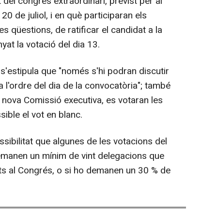
del congrés extraordinari, previst per al
0 de juliol, i en què participaran els
es qüestions, de ratificar el candidat a la
yat la votació del dia 13.
 s'estipula que "només s'hi podran discutir
l'ordre del dia de la convocatòria"; també
la nova Comissió executiva, es votaran les
ible el vot en blanc.
sibilitat que algunes de les votacions del
emanen un mínim de vint delegacions que
ts al Congrés, o si ho demanen un 30 % de