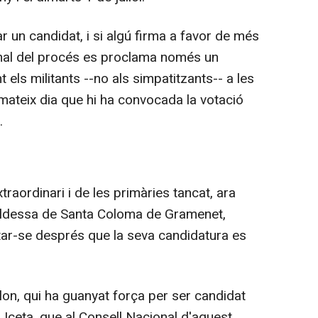
r un candidat, i si algú firma a favor de més
 final del procés es proclama només un
els militants --no als simpatitzants-- a les
l mateix dia que hi ha convocada la votació
.
raordinari i de les primàries tancat, ara
lcaldessa de Santa Coloma de Gramenet,
tar-se després que la seva candidatura es
on, qui ha guanyat força per ser candidat
 Iceta, que al Consell Nacional d'aquest