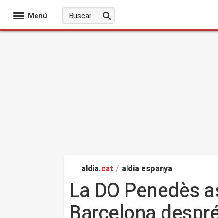
Menú
aldia
.cat
/
aldia espanya
La DO Penedès as
Barcelona despré