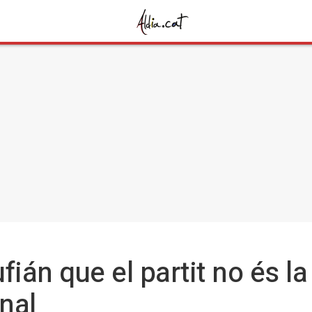
fián que el partit no és la
nal