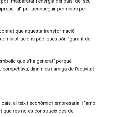
ot "malbaratar l'energia del país, del seu
 empresarial" per aconseguir permisos per
.
 confiat que aquesta transformació
es administracions públiques són "garant de
'embolic que s'ha generat" perquè
, competitiva, dinàmica i amiga de l'activitat
aís, al teixit econòmic i empresarial i "amb
lat que res no es construeix des del