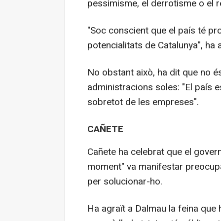
pessimisme, el derrotisme o el r
"Soc conscient que el país té p
potencialitats de Catalunya", ha a
No obstant això, ha dit que no é
administracions soles: "El país e
sobretot de les empreses".
CAÑETE
Cañete ha celebrat que el govern 
moment" va manifestar preocupac
per solucionar-ho.
Ha agraït a Dalmau la feina que h