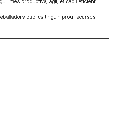
ui "més productiva, àgil, eficaç i eficient".
treballadors públics tinguin prou recursos