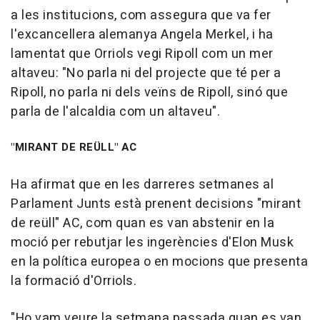
a les institucions, com assegura que va fer
l'excancellera alemanya Angela Merkel, i ha
lamentat que Orriols vegi Ripoll com un mer
altaveu: "No parla ni del projecte que té per a
Ripoll, no parla ni dels veïns de Ripoll, sinó que
parla de l'alcaldia com un altaveu".
"MIRANT DE REÜLL" AC
Ha afirmat que en les darreres setmanes al
Parlament Junts està prenent decisions "mirant
de reüll" AC, com quan es van abstenir en la
moció per rebutjar les ingerències d'Elon Musk
en la política europea o en mocions que presenta
la formació d'Orriols.
"Ho vam veure la setmana passada quan es van