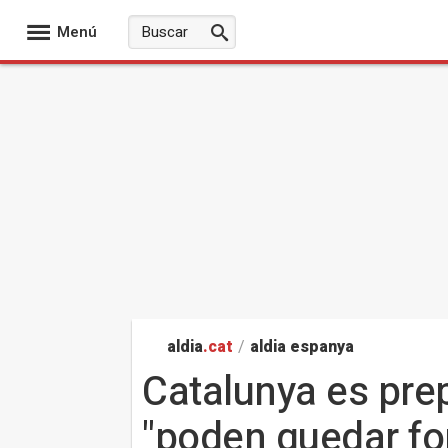
Menú
aldia
.cat
/
aldia espanya
Catalunya es prep
"poden quedar for