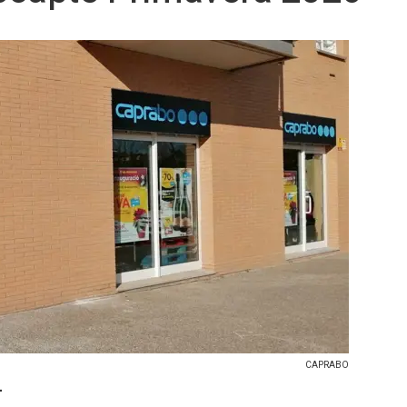
CAPRABO
-