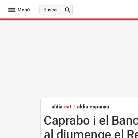
Menú
aldia
.cat
/
aldia espanya
Caprabo i el Banc
al diumenge el R