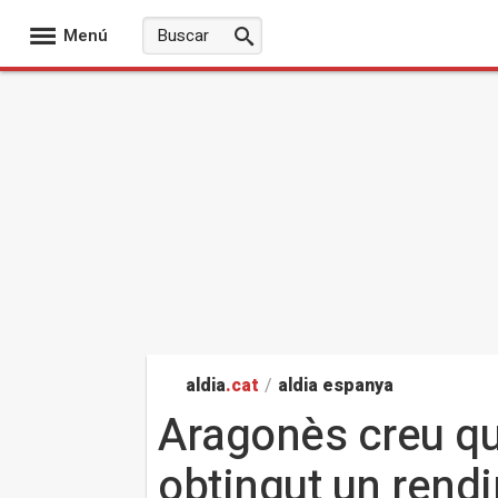
Menú
aldia
.cat
/
aldia espanya
Aragonès creu qu
obtingut un rend