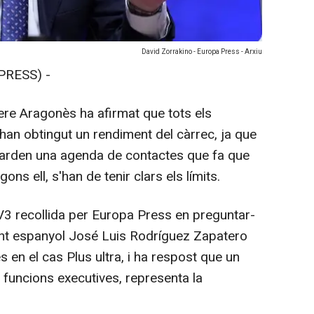
David Zorrakino - Europa Press - Arxiu
PRESS) -
Pere Aragonès ha afirmat que tots els
han obtingut un rendiment del càrrec, ja que
guarden una agenda de contactes que fa que
ons ell, s'han de tenir clars els límits.
V3 recollida per Europa Press en preguntar-
dent espanyol José Luis Rodríguez Zapatero
s en el cas Plus ultra, i ha respost que un
ui funcions executives, representa la