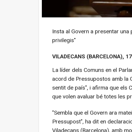
Insta al Govern a presentar una
privilegis"
VILADECANS (BARCELONA), 17
La líder dels Comuns en el Parl
acord de Pressupostos amb la G
sentit de país", i afirma que el
que volen avaluar bé totes les p
"Sembla que el Govern ara matei
Pressupost", ha dit en declarac
Viladecans (Barcelona), amb moti