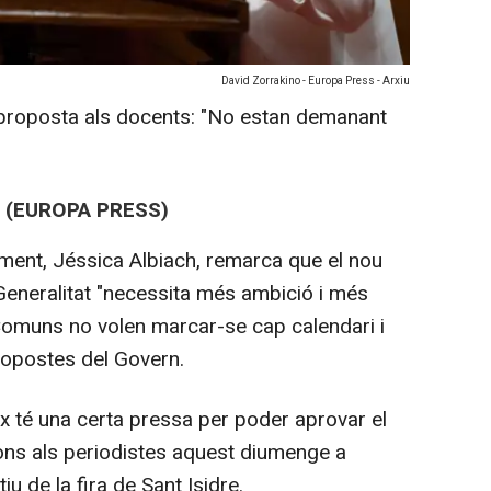
David Zorrakino - Europa Press - Arxiu
 proposta als docents: "No estan demanant
 (EUROPA PRESS)
ament, Jéssica Albiach, remarca que el nou
eneralitat "necessita més ambició i més
s Comuns no volen marcar-se cap calendari i
ropostes del Govern.
x té una certa pressa per poder aprovar el
ions als periodistes aquest diumenge a
u de la fira de Sant Isidre.