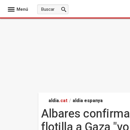
Menú
aldia
.cat
/
aldia espanya
Albares confirma 
flotilla a Gaza "v