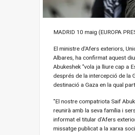
MADRID 10 maig (EUROPA PRES
El ministre d'Afers exteriors, U
Albares, ha confirmat aquest diu
Abukeshek "vola ja lliure cap a 
després de la intercepció de la 
destinació a Gaza en la qual part
"El nostre compatriota Saif Abuk
reunirà amb la seva família i se
informat el titular d'Afers exter
missatge publicat a la xarxa socia