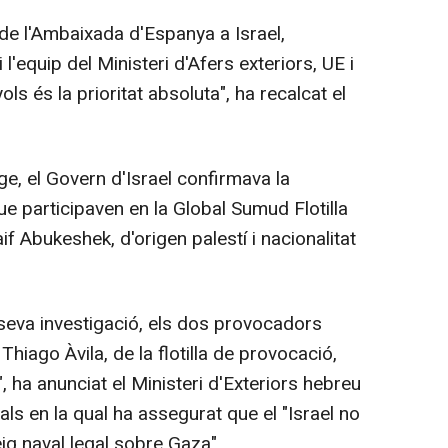
 de l'Ambaixada d'Espanya a Israel,
l'equip del Ministeri d'Afers exteriors, UE i
ls és la prioritat absoluta", ha recalcat el
e, el Govern d'Israel confirmava la
ue participaven en la Global Sumud Flotilla
f Abukeshek, d'origen palestí i nacionalitat
a seva investigació, els dos provocadors
Thiago Àvila, de la flotilla de provocació,
", ha anunciat el Ministeri d'Exteriors hebreu
ls en la qual ha assegurat que el "Israel no
ig naval legal sobre Gaza".