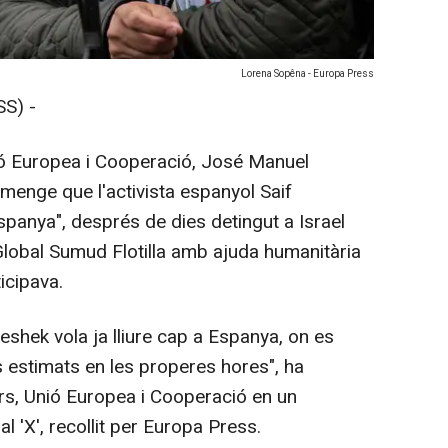
Lorena Sopêna - Europa Press
S) -
nió Europea i Cooperació, José Manuel
menge que l'activista espanyol Saif
Espanya", després de dies detingut a Israel
Global Sumud Flotilla amb ajuda humanitària
icipava.
eshek vola ja lliure cap a Espanya, on es
rs estimats en les properes hores", ha
iors, Unió Europea i Cooperació en un
l 'X', recollit per Europa Press.