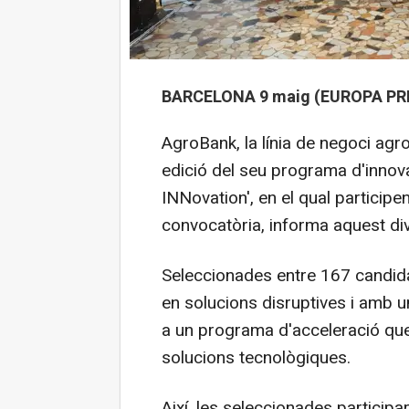
BARCELONA 9 maig (EUROPA PRE
AgroBank, la línia de negoci agr
edició del seu programa d'innov
INNovation', en el qual particip
convocatòria, informa aquest di
Seleccionades entre 167 candid
en solucions disruptives i amb u
a un programa d'acceleració que 
solucions tecnològiques.
Així, les seleccionades participa