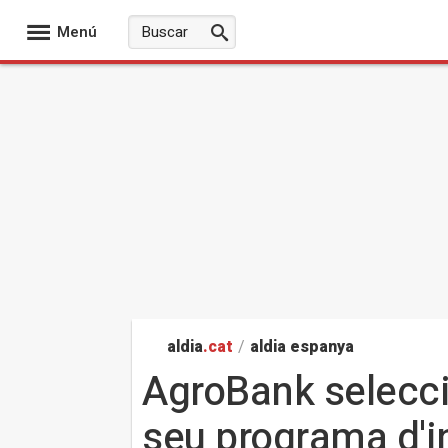
Menú
aldia
.cat
/
aldia espanya
AgroBank selecci
seu programa d'i