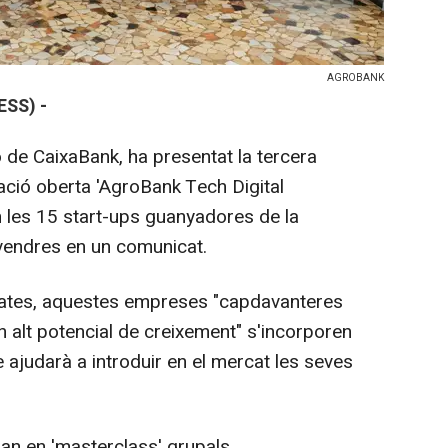
AGROBANK
SS) -
o de CaixaBank, ha presentat la tercera
ació oberta 'AgroBank Tech Digital
en les 15 start-ups guanyadores de la
vendres en un comunicat.
ates, aquestes empreses "capdavanteres
n alt potencial de creixement" s'incorporen
ajudarà a introduir en el mercat les seves
ran en 'masterclass' grupals,