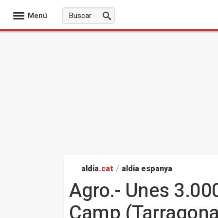
Menú
aldia
.cat
/
aldia espanya
Agro.- Unes 3.00
Camp (Tarragona)