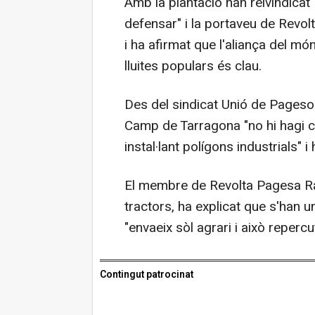
Amb la plantació han reivindicat "
defensar" i la portaveu de Revolt
i ha afirmat que l'aliança del món
lluites populars és clau.
Des del sindicat Unió de Pagesos
Camp de Tarragona "no hi hagi c
instal·lant polígons industrials" 
El membre de Revolta Pagesa Ra
tractors, ha explicat que s'han u
"envaeix sòl agrari i això repercu
Contingut patrocinat