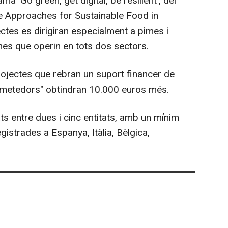
a 'Go green, get digital, be resilient', del
e Approaches for Sustainable Food in
ectes es dirigiran especialment a pimes i
nes que operin en tots dos sectors.
projectes que rebran un suport financer de
ometedors" obtindran 10.000 euros més.
s entre dues i cinc entitats, amb un mínim
istrades a Espanya, Itàlia, Bèlgica,