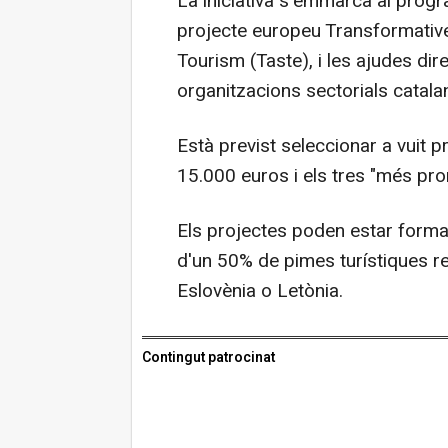
La iniciativa s'emmarca al program
projecte europeu Transformativ
Tourism (Taste), i les ajudes dir
organitzacions sectorials catala
Està previst seleccionar a vuit 
15.000 euros i els tres "més pr
Els projectes poden estar format
d'un 50% de pimes turístiques reg
Eslovènia o Letònia.
Contingut patrocinat