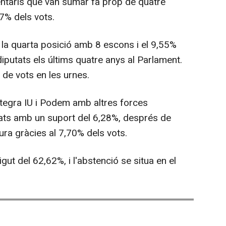
ntaris que van sumar fa prop de quatre
47% dels vots.
la quarta posició amb 8 escons i el 9,55%
iputats els últims quatre anys al Parlament.
de vots en les urnes.
ntegra IU i Podem amb altres forces
ats amb un suport del 6,28%, després de
tura gràcies al 7,70% dels vots.
gut del 62,62%, i l'abstenció se situa en el