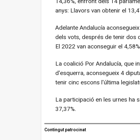
14,36%, enfront dels 14 parlame
anys: Llavors van obtenir el 13,
Adelante Andalucía aconsegueix 
dels vots, després de tenir dos d
El 2022 van aconseguir el 4,58% 
La coalició Por Andalucía, que i
d'esquerra, aconsegueix 4 diput
tenir cinc escons l'última legisla
La participació en les urnes ha si
37,37%.
Contingut patrocinat