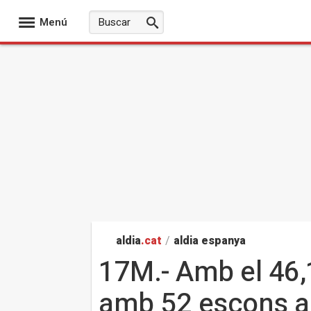
Menú
aldia
.cat
/
aldia espanya
17M.- Amb el 46,
amb 52 escons a 