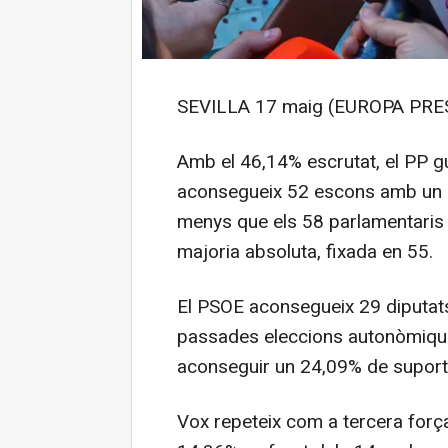
SEVILLA 17 maig (EUROPA PRES
Amb el 46,14% escrutat, el PP gu
aconsegueix 52 escons amb un 3
menys que els 58 parlamentaris d
majoria absoluta, fixada en 55.
El PSOE aconsegueix 29 diputats
passades eleccions autonòmique
aconseguir un 24,09% de suport
Vox repeteix com a tercera forç