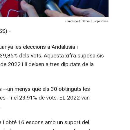
Francisco J. Olmo - Europa Press
S) -
anya les eleccions a Andalusia i
9,85% dels vots. Aquesta xifra suposa sis
e 2022 i li deixen a tres diputats de la
 --un menys que els 30 obtinguts les
s-- i el 23,91% de vots. EL 2022 van
.
a i obté 16 escons amb un suport del