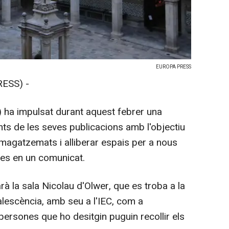
EUROPA PRESS
ESS) -
C) ha impulsat durant aquest febrer una
s de les seves publicacions amb l'objectiu
emmagatzemats i alliberar espais per a nous
res en un comunicat.
arà la sala Nicolau d'Olwer, que es troba a la
alescència, amb seu a l'IEC, com a
persones que ho desitgin puguin recollir els