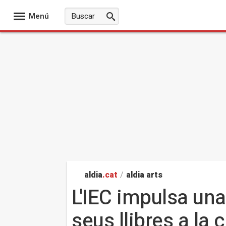
Menú
aldia
.cat
/
aldia arts
L'IEC impulsa un
seus llibres a la 