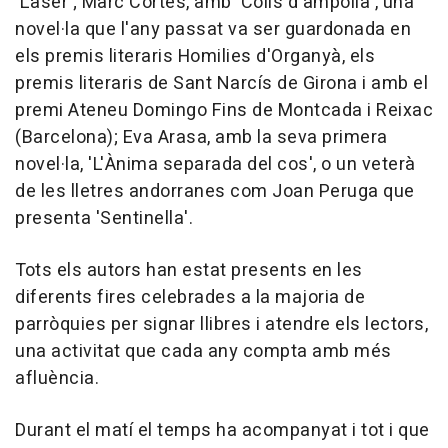
'Làser'; Marc Cortès, amb 'Colls d'ampolla', una
novel·la que l'any passat va ser guardonada en
els premis literaris Homilies d'Organyà, els
premis literaris de Sant Narcís de Girona i amb el
premi Ateneu Domingo Fins de Montcada i Reixac
(Barcelona); Eva Arasa, amb la seva primera
novel·la, 'L'Ànima separada del cos', o un veterà
de les lletres andorranes com Joan Peruga que
presenta 'Sentinella'.
Tots els autors han estat presents en les
diferents fires celebrades a la majoria de
parròquies per signar llibres i atendre els lectors,
una activitat que cada any compta amb més
afluència.
Durant el matí el temps ha acompanyat i tot i que